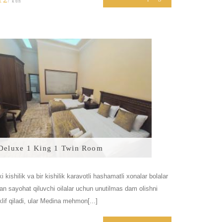
/ kun
Deluxe 1 King 1 Twin Room
ki kishilik va bir kishilik karavotli hashamatli xonalar bolalar
lan sayohat qiluvchi oilalar uchun unutilmas dam olishni
klif qiladi, ular Medina mehmon[...]