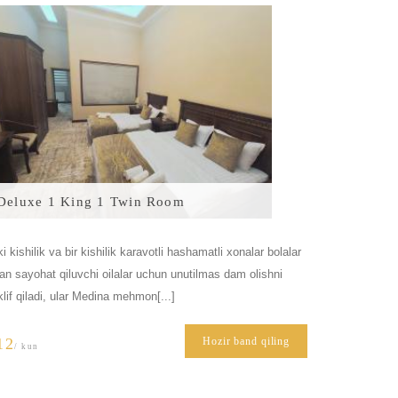
Deluxe 1 King 1 Twin Room
ki kishilik va bir kishilik karavotli hashamatli xonalar bolalar
lan sayohat qiluvchi oilalar uchun unutilmas dam olishni
klif qiladi, ular Medina mehmon[...]
12
Hozir band qiling
/ kun