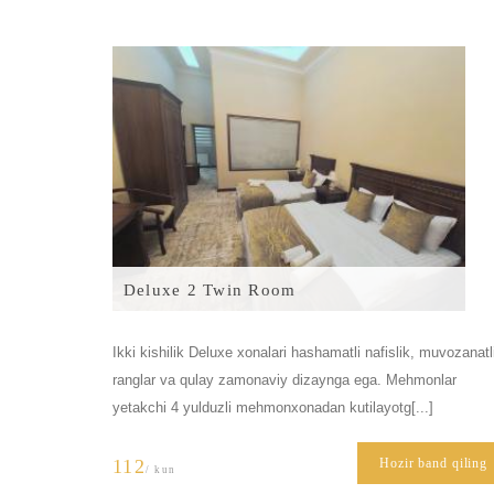
Deluxe 2 Twin Room
Ikki kishilik Deluxe xonalari hashamatli nafislik, muvozanatl
ranglar va qulay zamonaviy dizaynga ega. Mehmonlar
yetakchi 4 yulduzli mehmonxonadan kutilayotg[...]
112
Hozir band qiling
/ kun