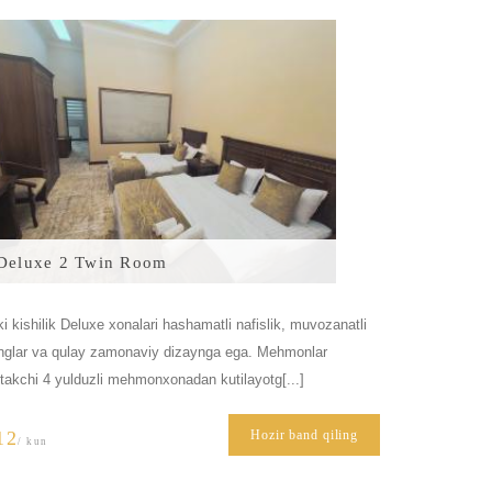
Deluxe 2 Twin Room
ki kishilik Deluxe xonalari hashamatli nafislik, muvozanatli
nglar va qulay zamonaviy dizaynga ega. Mehmonlar
takchi 4 yulduzli mehmonxonadan kutilayotg[...]
12
Hozir band qiling
/ kun