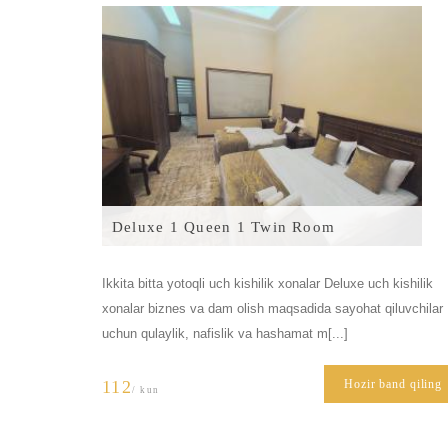
Deluxe 1 Queen 1 Twin Room
Ikkita bitta yotoqli uch kishilik xonalar Deluxe uch kishilik
xonalar biznes va dam olish maqsadida sayohat qiluvchilar
uchun qulaylik, nafislik va hashamat m[...]
112
Hozir band qiling
/ kun