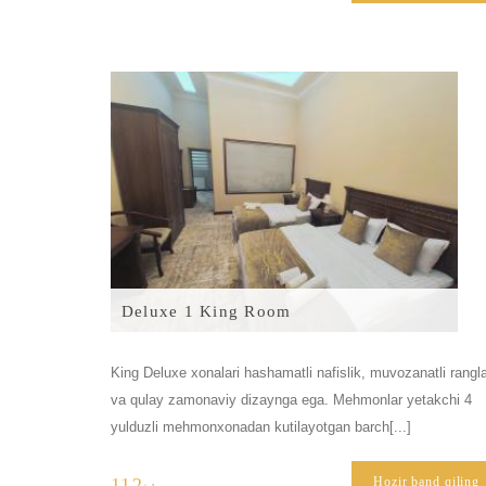
Deluxe 1 King Room
King Deluxe xonalari hashamatli nafislik, muvozanatli rangl
va qulay zamonaviy dizaynga ega. Mehmonlar yetakchi 4
yulduzli mehmonxonadan kutilayotgan barch[...]
112
Hozir band qiling