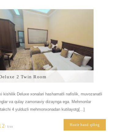
Deluxe 2 Twin Room
ki kishilik Deluxe xonalari hashamatli nafislik, muvozanatli
nglar va qulay zamonaviy dizaynga ega. Mehmonlar
takchi 4 yulduzli mehmonxonadan kutilayotg[...]
12
Hozir band qiling
/ kun