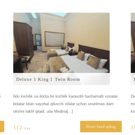
Deluxe 1 King 1 Twin Room
i
Ikki kishilik va ikkita bir kishilik karavotli hashamatli xonalar
De
bolalar bilan sayohat qiluvchi oilalar uchun unutilmas dam
mu
olishni taklif qiladi, ular Medina[...]
ki
112
Hozir band qiling
1
/ kun