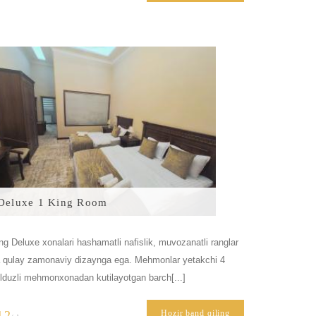
Deluxe 1 King Room
ng Deluxe xonalari hashamatli nafislik, muvozanatli ranglar
 qulay zamonaviy dizaynga ega. Mehmonlar yetakchi 4
lduzli mehmonxonadan kutilayotgan barch[...]
12
Hozir band qiling