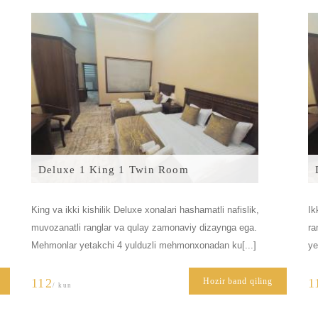
Deluxe 1 King 1 Twin Room
King va ikki kishilik Deluxe xonalari hashamatli nafislik,
Ik
muvozanatli ranglar va qulay zamonaviy dizaynga ega.
ra
Mehmonlar yetakchi 4 yulduzli mehmonxonadan ku[...]
ye
112
Hozir band qiling
1
/ kun