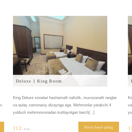
Deluxe 1 King Room
King Deluxe xonalari hashamatli nafislik, muvozanatli ranglar
Ki
ki
va qulay zamonaviy dizaynga ega. Mehmonlar yetakchi 4
va
yulduzli mehmonxonadan kutilayotgan barch[...]
yu
112
Hozir band qiling
1
/ kun