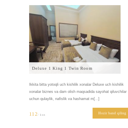
Deluxe 1 King 1 Twin Room
Ikkita bitta yotoqli uch kishilik xonalar Deluxe uch kishilik
xonalar biznes va dam olish maqsadida sayohat qiluvchilar
uchun qulaylik, nafislik va hashamat m[...]
112
Hozir band qiling
/ kun