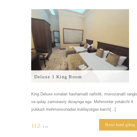
Deluxe 1 King Room
King Deluxe xonalari hashamatli nafislik, muvozanatli rangl
va qulay zamonaviy dizaynga ega. Mehmonlar yetakchi 4
yulduzli mehmonxonadan kutilayotgan barch[...]
112
Hozir band qiling
/ kun