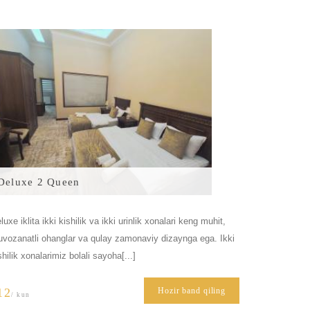
Deluxe 2 Queen
luxe iklita ikki kishilik va ikki urinlik xonalari keng muhit,
vozanatli ohanglar va qulay zamonaviy dizaynga ega. Ikki
shilik xonalarimiz bolali sayoha[...]
12
Hozir band qiling
/ kun