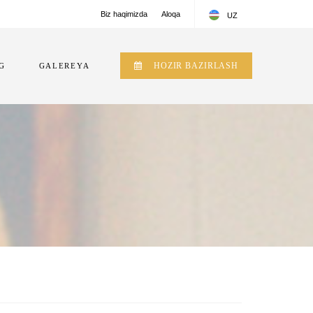
Biz haqimizda
Aloqa
UZ
EN
HOZIR BAZIRLASH
G
GALEREYA
RU
UZ