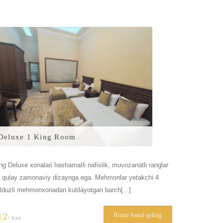
Deluxe 1 King Room
ng Deluxe xonalari hashamatli nafislik, muvozanatli ranglar
 qulay zamonaviy dizaynga ega. Mehmonlar yetakchi 4
lduzli mehmonxonadan kutilayotgan barch[...]
12
Hozir band qiling
/ kun