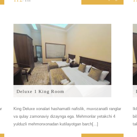
/ kun
Deluxe 1 King Room
ar
King Deluxe xonalari hashamatli nafislik, muvozanatli ranglar
Ik
va qulay zamonaviy dizaynga ega. Mehmonlar yetakchi 4
bi
yulduzli mehmonxonadan kutilayotgan barch[...]
ta