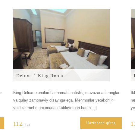
Deluxe 1 King Room
ar
King Deluxe xonalari hashamatli nafislik, muvozanatli ranglar
Ik
va qulay zamonaviy dizaynga ega. Mehmonlar yetakchi 4
ra
yulduzli mehmonxonadan kutilayotgan barch[...]
ye
112
Hozir band qiling
1
/ kun