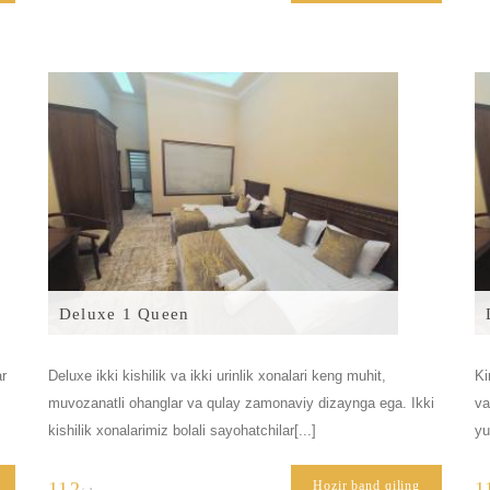
Deluxe 1 Queen
ar
Deluxe ikki kishilik va ikki urinlik xonalari keng muhit,
Ki
muvozanatli ohanglar va qulay zamonaviy dizaynga ega. Ikki
va
kishilik xonalarimiz bolali sayohatchilar[...]
yu
112
Hozir band qiling
1