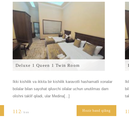
Deluxe 1 Queen 1 Twin Room
Ikki kishilik va ikkita bir kishilik karavotli hashamatli xonalar
Ik
bolalar bilan sayohat qiluvchi oilalar uchun unutilmas dam
bi
olishni taklif qiladi, ular Medina[...]
ta
112
Hozir band qiling
1
/ kun